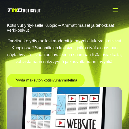
Siirry
sisältöön
Kotisivut yritykselle Kuopio – Ammattimaiset ja tehokkaat
verkkosivut
Tarvitsetko yrityksellesi modernit ja myyntiä tukevat kotisivut
Kuopiossa? Suunnittelen kotisivut, jotka eivät ainoastaan
näytä hyviltä – vaan auttavat sinua saamaan lisää asiakkaita,
vahvistamaan näkyvyyttä ja kasvattamaan myyntiä.
Pyydä maksuton kotisivuhahmotelma