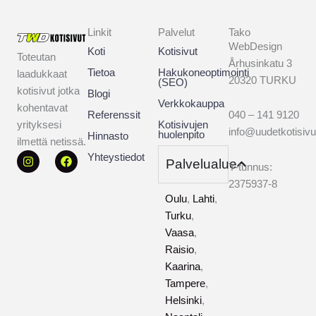
Linkit
Palvelut
Tako
WebDesign
Koti
Kotisivut
Toteutan
Århusinkatu 3
Tietoa
Hakukoneoptimointi
laadukkaat
20320 TURKU
(SEO)
kotisivut jotka
Blogi
Verkkokauppa
kohentavat
Referenssit
040 – 141 9120
Kotisivujen
yrityksesi
info@uudetkotisiv
huolenpito
Hinnasto
ilmettä netissä.
I
F
Yhteystiedot
Palvelualue
n
a
2
Y-tunnus:
s
c
3
2375937-8
t
e
Oulu
,
Lahti
,
a
b
7
g
o
Turku
,
5
r
o
Vaasa
,
a
k
9
m
Raisio
,
3
Kaarina
,
7
Tampere
,
−
Helsinki
,
8