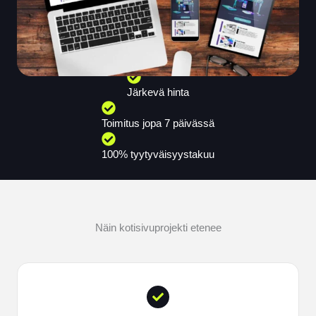
Järkevä hinta
Toimitus jopa 7 päivässä
100% tyytyväisyystakuu
Näin kotisivuprojekti etenee