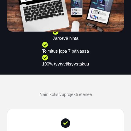
Järkevä hinta
Toimitus jopa 7 päivässä
100% tyytyväisyystakuu
Näin kotisivuprojekti etenee