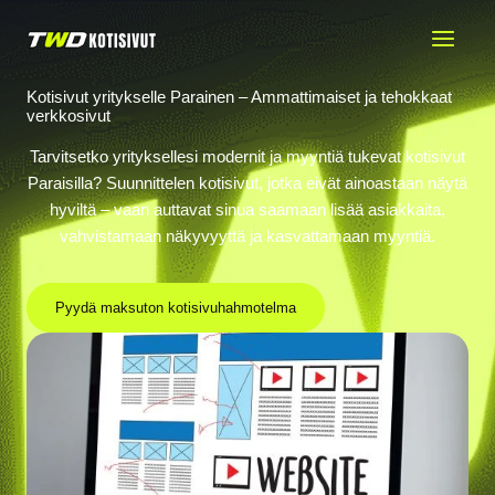
Siirry
sisältöön
Kotisivut yritykselle Parainen – Ammattimaiset ja tehokkaat
verkkosivut
Tarvitsetko yrityksellesi modernit ja myyntiä tukevat kotisivut
Paraisilla? Suunnittelen kotisivut, jotka eivät ainoastaan näytä
hyviltä – vaan auttavat sinua saamaan lisää asiakkaita,
vahvistamaan näkyvyyttä ja kasvattamaan myyntiä.
Pyydä maksuton kotisivuhahmotelma