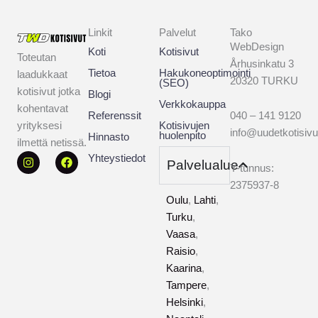
Linkit
Palvelut
Tako
WebDesign
Koti
Kotisivut
Toteutan
Århusinkatu 3
Tietoa
Hakukoneoptimointi
laadukkaat
20320 TURKU
(SEO)
kotisivut jotka
Blogi
Verkkokauppa
kohentavat
Referenssit
040 – 141 9120
Kotisivujen
yrityksesi
info@uudetkotisiv
huolenpito
Hinnasto
ilmettä netissä.
I
F
Yhteystiedot
Palvelualue
n
a
2
Y-tunnus:
s
c
3
2375937-8
t
e
Oulu
,
Lahti
,
a
b
7
g
o
Turku
,
5
r
o
Vaasa
,
a
k
9
m
Raisio
,
3
Kaarina
,
7
Tampere
,
−
Helsinki
,
8